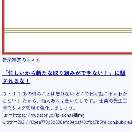
皆楽経営のススメ
「忙しいから新たな取り組みができない！」に騙
されるな！
３・１１ あの時のことは忘れない どこで何が起こるかわか
らない！ だから、備えあれば憂いなしです。 士業の先生主
導でリスク管理を強化しましょう。
[url=https://mudatori.jp/lp-sonael][img
width=292]//6bee778b0d638efd8ebaf49cfbc7b5fe.cdn.bubble.i