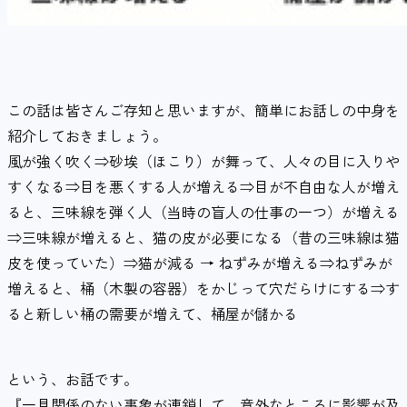
この話は皆さんご存知と思いますが、簡単にお話しの中身を
紹介しておきましょう。
風が強く吹く⇒砂埃（ほこり）が舞って、人々の目に入りや
すくなる⇒目を悪くする人が増える⇒目が不自由な人が増え
ると、三味線を弾く人（当時の盲人の仕事の一つ）が増える
⇒三味線が増えると、猫の皮が必要になる（昔の三味線は猫
皮を使っていた）⇒猫が減る → ねずみが増える⇒ねずみが
増えると、桶（木製の容器）をかじって穴だらけにする⇒す
ると新しい桶の需要が増えて、桶屋が儲かる
という、お話です。
『一見関係のない事象が連鎖して、意外なところに影響が及