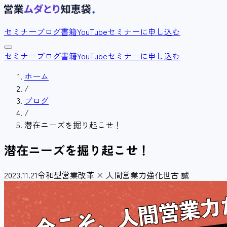
セミナー
ブログ
書籍
YouTube
セミナーに申し込む
セミナー
ブログ
書籍
YouTube
セミナーに申し込む
ホーム
/
ブログ
/
潜在ニーズを掘り起こせ！
潜在ニーズを掘り起こせ！
2023.11.21
令和型営業改革 × 人間営業力強化
世古 誠