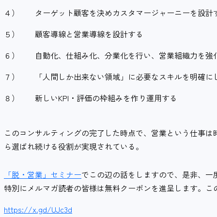
４）
ターゲット顧客を決めカスタマージャーニーを設計
５）
顧客導線と営業導線を設計する
６）
自動化、仕組み化、分業化を行い、営業組織力を強
７）
「人間しか出来ない領域」に必要なスキルを明確に
８）
新しいKPI・評価の枠組みを作り運用する
このコンサルティングの完了した時点で、営業という仕事は
ら選ばれ続ける役割が実現されている。
「脱・営業」セミナー
でこの辺の話をしますので、是非、一
特別にメルマガ読者の皆様は無料クーポンを進呈します。こ
https://x.gd/UJc3d