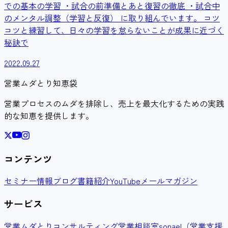
での基本の学習 ・試合の前準備とあと復習の徹底 ・試合中
のメンタル調整（学習と反復） に取り組んでいます。 コツ
コツと練習して、日々の学習を怠らないことが成果に近づく
秘訣で
2022.09.27
営業ムダとり知恵袋
営業プロセスのムダを排除し、売上を最大化するための実践
的な知恵を提供します。
コンテンツ
セミナー情報
ブログ
書籍紹介
YouTube
メールマガジン
サービス
営業ムダとりコンサルティング
営業相談室
sonael（営業支援