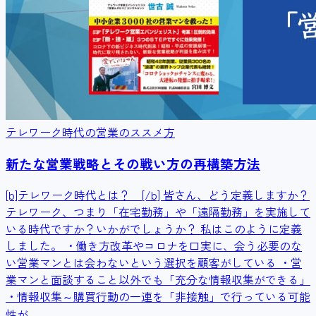
テレワーク時代の営業のススメ方
新たな営業戦略とその戦い方の再構築方法
[b]テレワーク時代とは？ [/b] 皆さん、どう定義しますか？
テレワーク、つまり「在宅勤務」や「遠隔勤務」を実施して
いる時代ですか？いかがでしょうか？ 私はこのように定義
しました。 ・働き方改革やコロナを口実に、会う必要のな
い営業マンとは会わないという選択を顧客がしている ・営
業マンと面談すること以外でも「充分な情報収集ができる」
・情報収集～購買行動の一連を「非接触」で行っている可能
性が