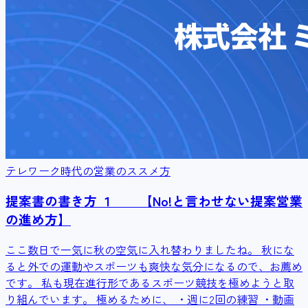
テレワーク時代の営業のススメ方
提案書の書き方 １ 【No!と言わせない提案営業
の進め方】
ここ数日で一気に秋の空気に入れ替わりましたね。 秋にな
ると外での運動やスポーツも爽快な気分になるので、お薦め
です。 私も現在進行形であるスポーツ競技を極めようと取
り組んでいます。 極めるために、 ・週に2回の練習 ・動画